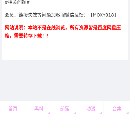
#相关问题#
会员、链接失效等问题加客服微信反馈：【MOXY818】
网站说明：本站不是在线浏览，所有资源皆是百度网盘压
缩，需要转存下载！！
首页
黑料
部落
动漫
合集
Copyright © 2021・Cos部落网
首页
合集
客服
充值
我的
顶部
鲁ICP备2022018754号———网站运行———