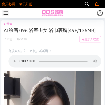
会员必看
会员注册
AI绘画
AI绘画 096 浴室少女 浴巾裹胸[49P/136MB]
2年前
3735
点此加入收藏
释放双眼，带上耳机，听听看~！