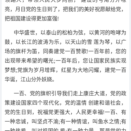
亮，月日党的生日到了，把我们的美好祝愿献给党，
把祖国建设得更加富强!
中华盛世，以泰山的松柏为弦，以黄河的咆哮为
鼓，以长江的波涛为乐，以天山的雪 莲为琴，以广
场的旗杆为笛，同奏建党一百赞歌!一百年前，您的
出现带来希望的曙光;一百年后，您让国家民族实现
梦想;党旗为岁月增辉，红星为大地闪耀，建党一百
华诞，江山分外妖娆。
一百、党的旗帜引导我们走上康庄大道，党的政
策建设国家四个现代化，党的温情 创建和谐社会，
党的生日到，祝福党更强大，人民更幸福!一百、有
一种忠诚，叫坚贞不渝;有一种情谊，叫鱼水之情;有
一种热爱，叫对祖国的 爱;有一种力量，那是党的力