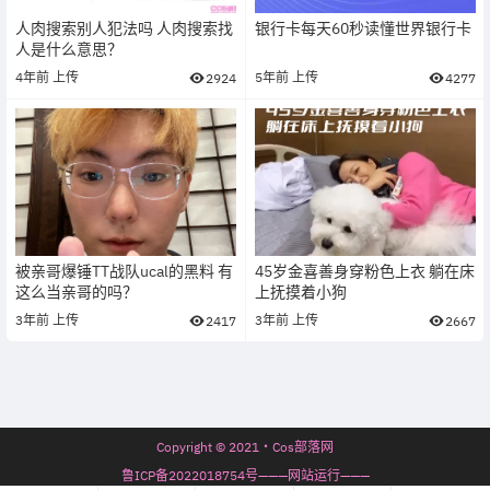
人肉搜索别人犯法吗 人肉搜索找
银行卡每天60秒读懂世界银行卡
人是什么意思？
4年前
上传
5年前
上传
2924
4277
被亲哥爆锤TT战队ucal的黑料 有
45岁金喜善身穿粉色上衣 躺在床
这么当亲哥的吗？
上抚摸着小狗
3年前
上传
3年前
上传
2417
2667
Copyright © 2021・Cos部落网
鲁ICP备2022018754号———网站运行———