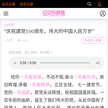
会员必看
会员注册
Cos论坛
“庆祝建党100周年，伟大的中国人民万岁”
5年前
12401
点此加入收藏
释放双眼，带上耳机，听听看~！
经历
一百载苦难
，不动不摇;奋斗
一百载风雨
，依
旧辉煌;承载
一百载精神
，立足全球。 七一建党节，
党的
一百诞辰
，愿党永远辉煌，祝祖国国富民强。一
百年前的画舫，诞生了我们伟大的党，从此中国有了
领路人，带领人民大步向前， 建设的号角分外嘹