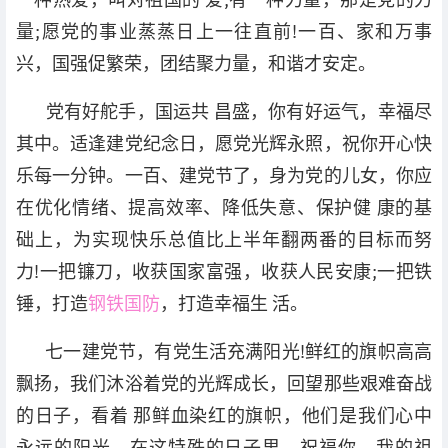
量;愿党的事业蒸蒸日上一往直前!一百、家和万事
兴，国强促繁荣，团结聚力量，和谐才安定。
党有好舵手，国运共 昌盛，你有好运气，幸福尽
其中。适逢建党纪念日，愿党光辉永照，祝你开心快
乐每一分钟。一百、建党节了，身为党的儿女，你应
在优化情绪、提高效率、降低失意、保护健 康的基
础上，为实现快乐总值比上半年翻两番的目标而努
力!一把镰刀，收获国家富强，收获人民安康;一把铁
锤，打造
钢铁国防
，打造幸福生 活。
七一建党节，有党生活充满阳光!鲜红的旗帜高高
飘扬，我们沐浴着党的光辉成长，回望那些艰难奋战
的日子，看着 那鲜血染红的旗帜，他们是我们心中
永远的阳光，在这特殊的日子里，祝福你，我的祖