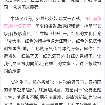
国， 永远国富民强。
中华民欢腾，处处尽芬芳;建党一百载，
日月谱华
章;神州傲苍穹
，华夏硕果香;政党续和谐，挥笔写安
康;各族歌盛世，红党旗飞扬!七一，红色的文化传遍
华夏大地，红色的精神传遍大江南北，红色的记忆传
遍祖国各 地，红色的运气传到你的身旁，愿你：红
运当头，红福齐天，红光满面!在鲜红的党旗下，让
我们昂首挺胸向前走;在鲜红的党旗下，许下报效祖
国的承诺。
党的生日，我心系着党，在党的领导下，愿祖国
的未来越来越好。红旗迎风展，繁星闪一闪;党徽耀
长空，梦想永不断;烟花多璀璨，豪情谱新篇;为党来
高歌，祝福冲云端。七一建党节，共创美好新明天!