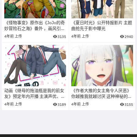
《怪物事变》原作出《JoJo的奇
《夏日时光》公开特报影片 主题
妙冒险石之海》番外 ，画风引起
曲抢先于影中曝光
不满！
4年前
上传
4年前
上传
3135
2940
动画《继母的拖油瓶是我的前女
《作者大推的女主角令人厌恶》
友》预定年内开播 主演声优、概
你越推我就越讨厌 这种神祕的现
念影片一并公开
象会让你想到谁？
4年前
上传
4年前
上传
3189
3155