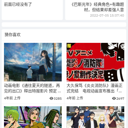
前面已经没有了
《巴斯光年》经典角色+有趣题
材，但结果却差强人意
2022-07-05 15:07:40
猜你喜欢
动画电影《通往夏天的隧道，再
大久保笃《炎炎消防队》漫画正
见的出口》释出特报影片 预定 9
式完结 电视动画宣布推出「参
月日本上映
之章」
4年前
上传
4年前
上传
3285
2697