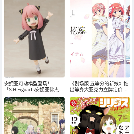
管哪种造型都可爱
样大家能看出是哪部作品的
风格吗？
安妮亚可动模型登场！
《剧场版 五等分的新娘》推
「S.H.Figuarts安妮亚佛杰」
出等身大亚克力立牌定价 18
开放预购
万日元