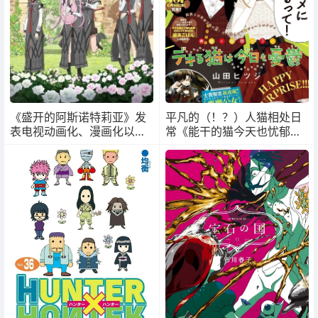
《盛开的阿斯诺特莉亚》发
平凡的（！？）人猫相处日
表电视动画化、漫画化以及
常《能干的猫今天也忧郁》
小说化等诸多情报
宣布改编动画 预计 2023 年
开播