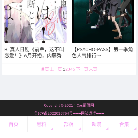
BL真人日剧《前辈，这不叫
【PSYCHO-PASS】第一季角
恋爱！》6月开播，内藤秀一
色人气排行～
郎+瀨户利树双主演
首页
上一页
1
2
3
4
5
下一页
末页
Copyright © 2021・Cos部落网
鲁ICP备2022018754号———网站运行———
7年69天11时55分22秒
首页
黑料
部落
动漫
合集
开通会员
・
会员必看
・
微信公众号