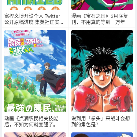
富樫义博开设个人 Twitter
漫画《宝石之国》6月底复
公开原稿进度 集英社证实为
刊，不用真的等到一万年
本人开设
动画《点满农民相关技能
说到用「拳头」来战斗会想
后，不知为何就变强了。》
到的角色是？
10月开播