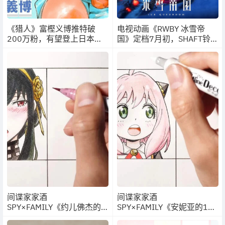
《猎人》富樫义博推特破
电视动画《RWBY 冰雪帝
200万粉，有望登上日本漫
国》定档7月初，SHAFT铃木
画家推特人气冠军
利正执导
间谍家家酒
间谍家家酒
SPY×FAMILY《约儿佛杰的
SPY×FAMILY《安妮亚的12
12种动漫画风》最美人妻不
种动漫画风》各种不同的模