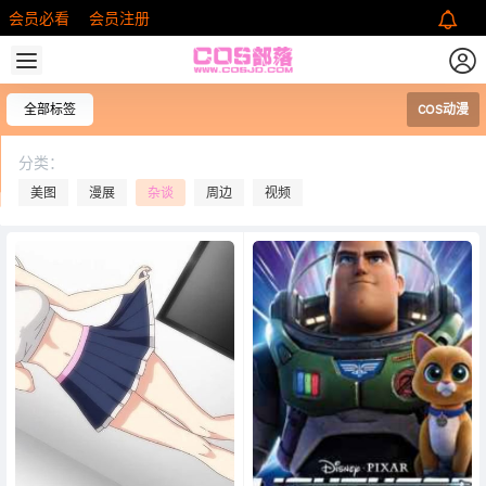
会员必看
会员注册
全部标签
COS动漫
分类：
美图
漫展
杂谈
周边
视频