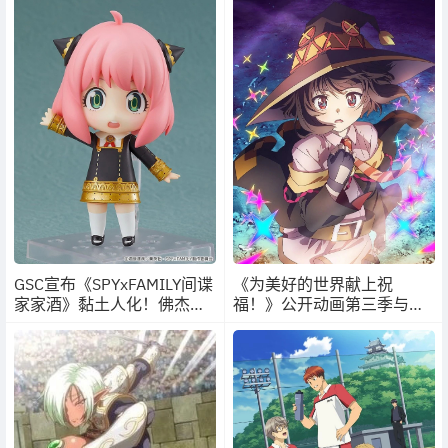
上同步开展
GSC宣布《SPYxFAMILY间谍
《为美好的世界献上祝
家家酒》黏土人化！佛杰一
福！》公开动画第三季与外
家全都有❤️
传《为美好的世界献上爆
焰》动画化