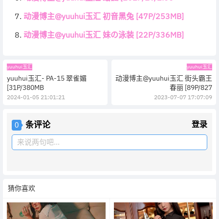
动漫博主@yuuhui玉汇 初音黑兔 [47P/253MB]
动漫博主@yuuhui玉汇 妹の泳装 [22P/336MB]
yuuhui玉汇
yuuhui玉汇
yuuhui玉汇- PA-15 翠雀媚
动漫博主@yuuhui玉汇 街头霸王
[31P/380MB
春丽 [89P/827
2024-01-05 21:01:21
2023-07-07 17:07:09
条评论
登录
0
来说两句吧...
猜你喜欢