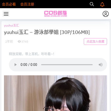
会员必看
会员注册
yuuhui玉汇
yuuhui玉汇 – 游泳部學姐 [30P/106MB]
2年前
3745
点此加入收藏
释放双眼，带上耳机，听听看~！