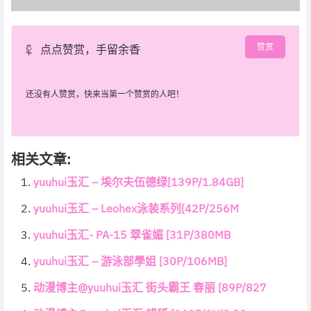
赞赏
点点赞赏，手留余香
还没有人赞赏，快来当第一个赞赏的人吧！
相关文章:
yuuhui玉汇 – 埃尔夫伍德绿[139P/1.84GB]
yuuhui玉汇 – Leohex泳装系列[42P/256M
yuuhui玉汇- PA-15 翠雀媚 [31P/380MB
yuuhui玉汇 – 游泳部學姐 [30P/106MB]
动漫博主@yuuhui玉汇 街头霸王 春丽 [89P/827