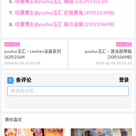
动漫博主@yuuhui玉汇 蜡狐 [162P/1V/2.00
动漫博主@yuuhui玉汇 初音黑兔 [47P/253MB]
动漫博主@yuuhui玉汇 妹の泳装 [22P/336MB]
yuuhui玉汇
yuuhui玉汇
yuuhui玉汇 – Leohex泳装系列
yuuhui玉汇 – 游泳部學姐
[42P/256M
[30P/106MB]
2024-01-05 21:01:05
2024-01-05 20:01:53
条评论
登录
0
来说两句吧...
猜你喜欢