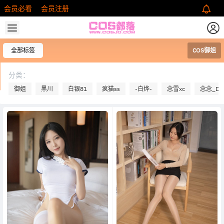
会员必看
会员注册
全部标签
COS御姐
分类：
御姐
黑川
白银81
疯猫ss
-白烨-
念雪xc
念念_D