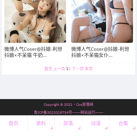
微博人气Coser@抖娘-利世
微博人气Coser@抖娘-利世
抖娘×不呆猫 牛奶
抖娘×不呆猫女仆
【36P/298MB】
【79P/226MB】
首页
上一页
1
2
下一页
末页
Copyright © 2021・Cos部落网
鲁ICP备2022018754号———网站运行———
7年69天9时0分13秒
首页
黑料
部落
动漫
合集
开通会员
・
会员必看
・
微信公众号