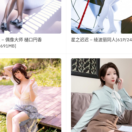
 – 偶像大师 樋口円香
星之迟迟 – 绫波丽同人[61P/24
/691MB]