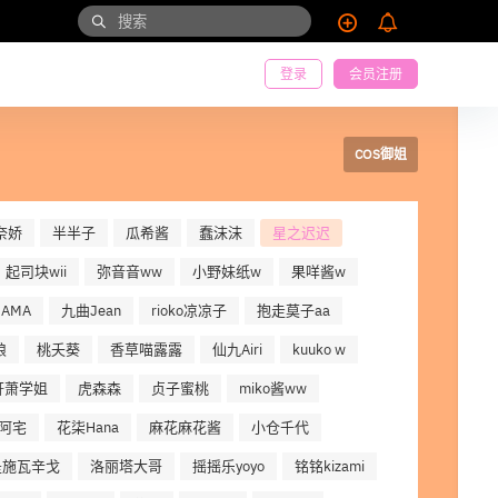
登录
会员注册
COS御姐
奈娇
半半子
瓜希酱
蠢沫沫
星之迟迟
起司块wii
弥音音ww
小野妹纸w
果咩酱w
AMA
九曲Jean
rioko凉凉子
抱走莫子aa
娘
桃夭葵
香草喵露露
仙九Airi
kuuko w
轩萧学姐
虎森森
贞子蜜桃
miko酱ww
阿宅
花柒Hana
麻花麻花酱
小仓千代
是施瓦辛戈
洛丽塔大哥
摇摇乐yoyo
铭铭kizami