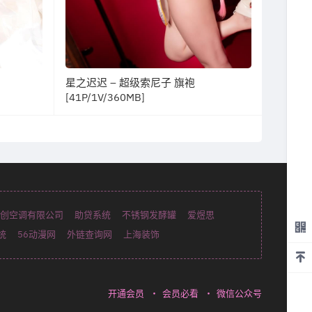
星之迟迟 – 超级索尼子 旗袍
[41P/1V/360MB]
创空调有限公司
助贷系统
不锈钢发酵罐
爱煜思
统
56动漫网
外链查询网
上海装饰
开通会员
・
会员必看
・
微信公众号