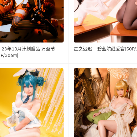
 23年10月计划赠品 万圣节
星之迟迟 – 碧蓝航线爱宕[50P/2
P/306M]