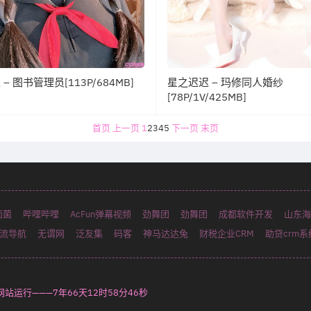
– 图书管理员[113P/684MB]
星之迟迟 – 玛修同人婚纱
[78P/1V/425MB]
首页
上一页
1
2
3
4
5
下一页
末页
面菌
哔哩哔哩
AcFun弹幕视频
劲舞团
劲舞团
成都软件开发
山东海
流导航
无谓网
泛友集
码客
神马达达兔
财税企业CRM
助贷crm系
—网站运行———
7年66天12时58分48秒