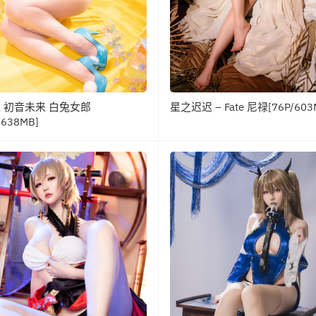
 初音未来 白兔女郎
星之迟迟 – Fate 尼禄[76P/603
/638MB]