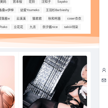
美妈
宫本桜
花铃
汪知子
Sayako
洛桑w伊梓
幼爱Youmeko
王羽杉Barbieshy
樱落酱w
云溪溪
猫君君
秋和柯基
coser衣衣
tako
立花花
九言
奈汐酱nice
sakiiii翎柒