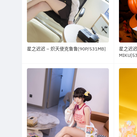
星之迟迟 – 炽天使克鲁鲁[90P/531MB]
星之迟迟
MIKU[53