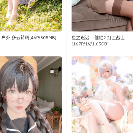
户外 多云转晴[46P/305MB]
星之迟迟 – 催眠2 打工战士
[167P/1V/1.65GB]