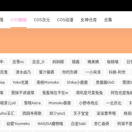
部落
COS御姐
COS次元
COS动漫
女神仓库
合集
烨-
念雪xc
念念_D
焖焖碳
镜酱
曉美媽
桜桃喵
日
百鬼
清水由乃
蜜汁猫裘
你的负卿
一小央泽
抖娘-利世
sa
Yoko宅夏
南桃Momoko
Shika小鹿鹿
黑猫猫OvO
雪琪S
喵
雯妹不讲道理
鬼畜瑶在不在w
周叽是可爱兔兔
阿包也是兔
萌芽儿o0
雪晴Astra
Momoko葵葵
小野寺地瓜
一北亦北
uuhui玉汇
西园寺南歌
妖少you1
叉子宝宝
柒柒要乖哦
桃良
幼愛Youmeko
NAGISA魔物喵
白金Saki
杏仁曲奇
阿诺不