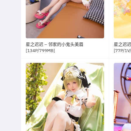
星之迟迟 – 邻家的小鬼头美眉
星之迟迟
[134P/799MB]
[77P/1V