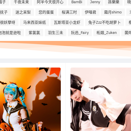
喵子
千夜未来
阿半今天很开心
BamBi
Jenny
孫樂樂
晓
抚子
迷之呆梨
您的蛋蛋
桜满三时
伊喵君
霜月shimo
na很妖孽呀
马来西亚妹纸
瓦斯塔亚小龙虾
兔子Zzz不吃胡萝卜
泡泡就是逊啦
紫氯氯
羽生三未
阮邑_Fairy
柘烟_Zuken
菌烨