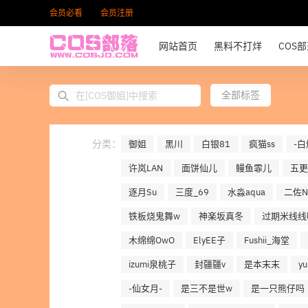
会员必看
会员注册
网站首页
黑料不打烊
COS
全部标签
分类：
御姐
黑川
白银81
疯猫ss
-白
许岚LAN
面饼仙儿
鳗鱼霏儿
五更
逐月Su
三度_69
水淼aqua
二佐Ni
铁板烧鬼舞w
神楽坂真冬
过期米线线
木绵绵OwO
ElyEE子
Fushii_海堂
izumi泉桃子
封疆疆v
是本末末
y
-仙女月-
是三不是世w
是一只熊仔吗