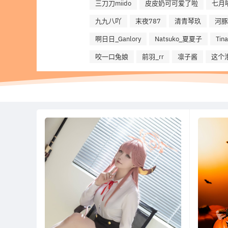
三刀刀miido
皮皮奶可可爱了啦
七月
九九八吖
末夜787
清青琴玖
河豚
啊日日_Ganlory
Natsuko_夏夏子
Ti
咬一口兔娘
前羽_rr
凛子酱
这个