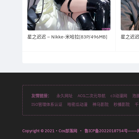
星之迟迟 – Nikke-米哈拉[83P/496MB]
星之迟迟 
友情链接：
永久网址
ACG二次元导航
c3动漫网
泡
ISO管理体系认证
哈密瓜动漫
神马影院
秒播影院
千
Copyright © 2021・Cos部落网
・
鲁ICP备2022018754号——