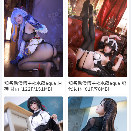
知名动漫博主@水淼aqua 原
知名动漫博主@水淼aqua 能
神 甘雨 [122P/151MB]
代女仆 [61P/78MB]