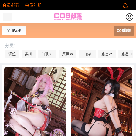
会员必看
会员注册
全部标签
COS御姐
分类：
御姐
黑川
白银81
疯猫ss
-白烨-
念雪xc
念念_D