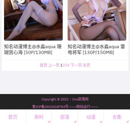
知名动漫博主@水淼aqua 珊
知名动漫博主@水淼aqua 雷
瑚宫心海 [50P/130MB]
电将军 [130P/150MB]
首页
上一页
1
2
3
4
下一页
末页
Copyright © 2021・Cos部落网
鲁ICP备2022018754号———网站运行———
7年67天11时39分41秒
首页
黑料
部落
动漫
合集
开通会员
・
会员必看
・
微信公众号