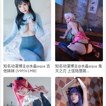
知名动漫博主@水淼aqua 吉
知名动漫博主@水淼aqua 鬼
他妹妹 [59P/61MB]
灭之刃 上弦陆堕姬
[83P/100MB]