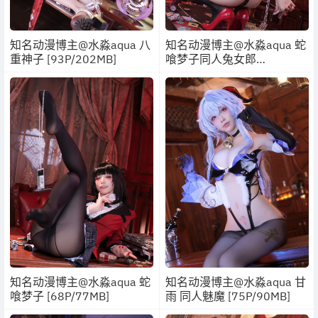
知名动漫博主@水淼aqua 八
知名动漫博主@水淼aqua 蛇
重神子 [93P/202MB]
喰梦子同人兔女郎
[68P/80MB]
知名动漫博主@水淼aqua 蛇
知名动漫博主@水淼aqua 甘
喰梦子 [68P/77MB]
雨 同人魅魔 [75P/90MB]