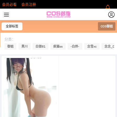
会员必看
会员注册
全部标签
COS御姐
分类：
御姐
黑川
白银81
疯猫ss
-白烨-
念雪xc
念念_D