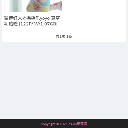
微博红人@摇摇乐yoyo 真空
初體驗 [122P/3V/1.07GB]
共
1
页
1
条
Copyright © 2021・Cos部落网