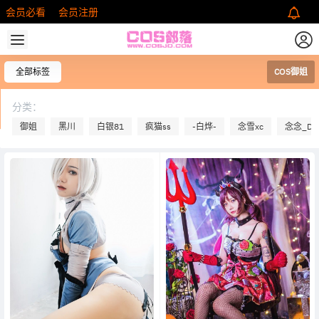
会员必看
会员注册
全部标签
COS御姐
分类：
御姐
黑川
白银81
疯猫ss
-白烨-
念雪xc
念念_D