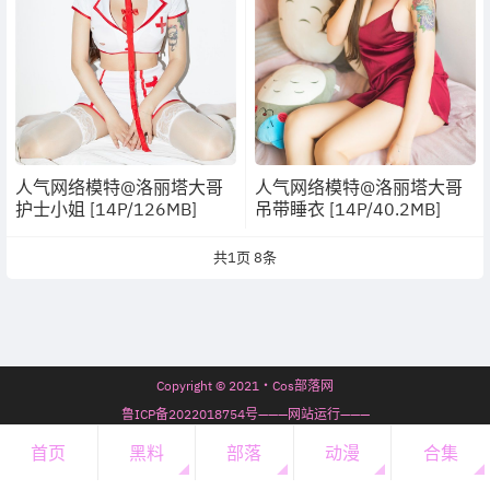
人气网络模特@洛丽塔大哥
人气网络模特@洛丽塔大哥
护士小姐 [14P/126MB]
吊带睡衣 [14P/40.2MB]
共
1
页
8
条
Copyright © 2021・Cos部落网
鲁ICP备2022018754号———网站运行———
7年70天18时41分1秒
首页
黑料
部落
动漫
合集
开通会员
・
会员必看
・
微信公众号