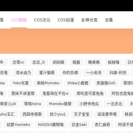
部落
COS御姐
COS次元
COS动漫
女神仓库
合集
烨-
念雪xc
念念_D
焖焖碳
镜酱
曉美媽
桜桃喵
日
百鬼
清水由乃
蜜汁猫裘
你的负卿
一小央泽
抖娘-利世
sa
Yoko宅夏
南桃Momoko
Shika小鹿鹿
黑猫猫OvO
雪琪S
喵
雯妹不讲道理
鬼畜瑶在不在w
周叽是可爱兔兔
阿包也是兔
萌芽儿o0
雪晴Astra
Momoko葵葵
小野寺地瓜
一北亦北
uuhui玉汇
西园寺南歌
妖少you1
叉子宝宝
柒柒要乖哦
桃良
幼愛Youmeko
NAGISA魔物喵
白金Saki
杏仁曲奇
阿诺不