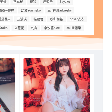
美妈
宫本桜
花铃
汪知子
Sayako
洛桑w伊梓
幼爱Youmeko
王羽杉Barbieshy
樱落酱w
云溪溪
猫君君
秋和柯基
coser衣衣
tako
立花花
九言
奈汐酱nice
sakiiii翎柒