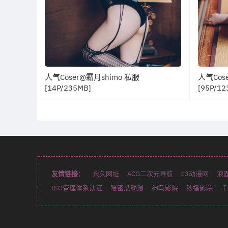
人气Coser@霜月shimo 私服
人气Cose
[14P/235MB]
[95P/12
友情链接：
永久网址
ACG二次元导航
c3动漫网
泡
ISO管理体系认证
哈密瓜动漫
神马影院
秒播影院
千