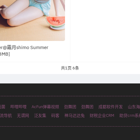
r@霜月shimo Summer
3MB]
共
1
页
6
条
面菌
哔哩哔哩
AcFun弹幕视频
劲舞团
劲舞团
成都软件开发
山东海
流导航
无谓网
泛友集
码客
神马达达兔
财税企业CRM
助贷crm系