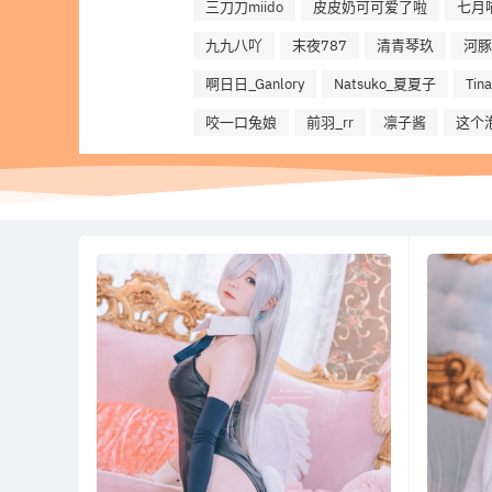
三刀刀miido
皮皮奶可可爱了啦
七月
九九八吖
末夜787
清青琴玖
河豚
啊日日_Ganlory
Natsuko_夏夏子
Ti
咬一口兔娘
前羽_rr
凛子酱
这个