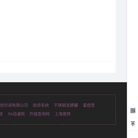
创空调有限公司
助贷系统
不锈钢发酵罐
爱煜思
统
56动漫网
外链查询网
上海装饰