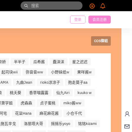
登录
会员注册
COS御姐
奈娇
半半子
瓜希酱
蠢沫沫
星之迟迟
起司块wii
弥音音ww
小野妹纸w
果咩酱w
AMA
九曲Jean
rioko凉凉子
抱走莫子aa
娘
桃夭葵
香草喵露露
仙九Airi
kuuko w
轩萧学姐
虎森森
贞子蜜桃
miko酱ww
阿宅
花柒Hana
麻花麻花酱
小仓千代
是施瓦辛戈
洛丽塔大哥
摇摇乐yoyo
铭铭kizami