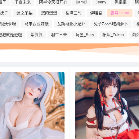
喵子
千夜未来
阿半今天很开心
BamBi
Jenny
孫樂樂
晓
抚子
迷之呆梨
您的蛋蛋
桜满三时
伊喵君
霜月shimo
na很妖孽呀
马来西亚妹纸
瓦斯塔亚小龙虾
兔子Zzz不吃胡萝卜
泡泡就是逊啦
紫氯氯
羽生三未
阮邑_Fairy
柘烟_Zuken
菌烨