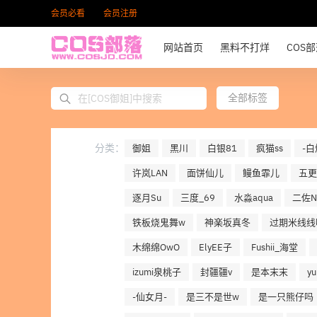
会员必看
会员注册
网站首页
黑料不打烊
COS
全部标签
分类：
御姐
黑川
白银81
疯猫ss
-白
许岚LAN
面饼仙儿
鳗鱼霏儿
五更
逐月Su
三度_69
水淼aqua
二佐Ni
铁板烧鬼舞w
神楽坂真冬
过期米线线
木绵绵OwO
ElyEE子
Fushii_海堂
izumi泉桃子
封疆疆v
是本末末
y
-仙女月-
是三不是世w
是一只熊仔吗