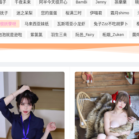
喵子
千夜未来
阿半今天很开心
BamBi
Jenny
孫樂樂
晓
抚子
迷之呆梨
您的蛋蛋
桜满三时
伊喵君
霜月shimo
na很妖孽呀
马来西亚妹纸
瓦斯塔亚小龙虾
兔子Zzz不吃胡萝卜
泡泡就是逊啦
紫氯氯
羽生三未
阮邑_Fairy
柘烟_Zuken
菌烨