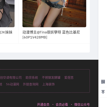
的JK妹妹
动漫博主@Tina很妖孽呀 蓝色比基尼
[60P1V428MB]
创空调有限公司
助贷系统
不锈钢发酵罐
爱煜思
统
56动漫网
外链查询网
上海装饰
开通会员
・
会员必看
・
微信公众号