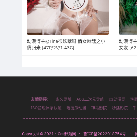
动漫博主@Tina很妖孽呀 倩女幽魂之小
动漫博主
倩归来 [47P/2V/1.43G]
女友 [62
友情链接：
永久网址
ACG二次元导航
c3动漫网
泡
ISO管理体系认证
哈密瓜动漫
神马影院
秒播影院
千
Copyright © 2021・Cos部落网
・
鲁ICP备2022018754号——