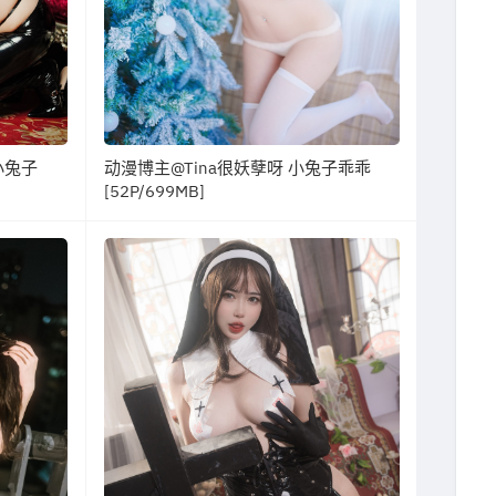
小兔子
动漫博主@Tina很妖孽呀 小兔子乖乖
[52P/699MB]