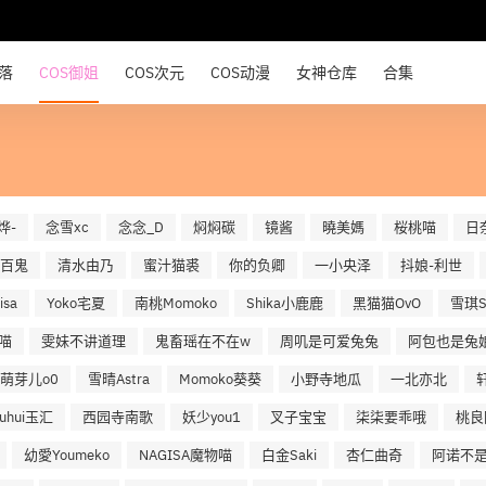
部落
COS御姐
COS次元
COS动漫
女神仓库
合集
烨-
念雪xc
念念_D
焖焖碳
镜酱
曉美媽
桜桃喵
日
百鬼
清水由乃
蜜汁猫裘
你的负卿
一小央泽
抖娘-利世
sa
Yoko宅夏
南桃Momoko
Shika小鹿鹿
黑猫猫OvO
雪琪S
喵
雯妹不讲道理
鬼畜瑶在不在w
周叽是可爱兔兔
阿包也是兔
萌芽儿o0
雪晴Astra
Momoko葵葵
小野寺地瓜
一北亦北
uuhui玉汇
西园寺南歌
妖少you1
叉子宝宝
柒柒要乖哦
桃良
幼愛Youmeko
NAGISA魔物喵
白金Saki
杏仁曲奇
阿诺不