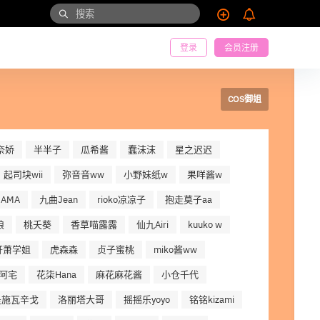
登录
会员注册
COS御姐
奈娇
半半子
瓜希酱
蠢沫沫
星之迟迟
起司块wii
弥音音ww
小野妹纸w
果咩酱w
AMA
九曲Jean
rioko凉凉子
抱走莫子aa
娘
桃夭葵
香草喵露露
仙九Airi
kuuko w
轩萧学姐
虎森森
贞子蜜桃
miko酱ww
阿宅
花柒Hana
麻花麻花酱
小仓千代
是施瓦辛戈
洛丽塔大哥
摇摇乐yoyo
铭铭kizami