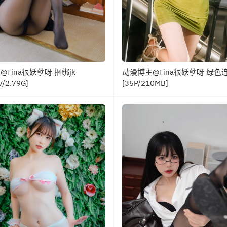
Tina很妖孽呀 捆绑jk
动漫博主@Tina很妖孽呀 绿色
V/2.79G]
[35P/210MB]