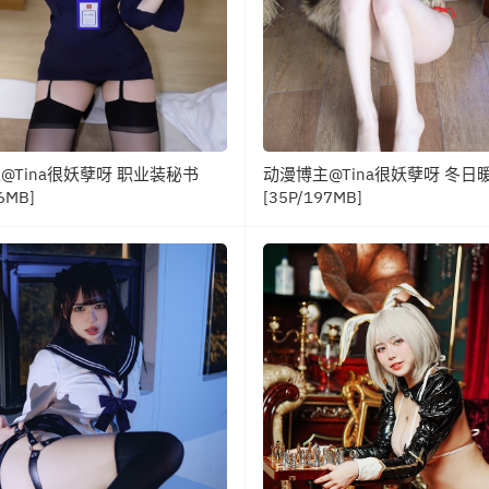
@Tina很妖孽呀 职业装秘书
动漫博主@Tina很妖孽呀 冬日
6MB]
[35P/197MB]