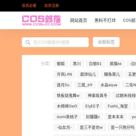
会员必看
会员注册
网站首页
黑料不打烊
COS
全部标签
分类：
御姐
黑川
白银81
疯猫ss
-白
许岚LAN
面饼仙儿
鳗鱼霏儿
五更
逐月Su
三度_69
水淼aqua
二佐Ni
铁板烧鬼舞w
神楽坂真冬
过期米线线
木绵绵OwO
ElyEE子
Fushii_海堂
izumi泉桃子
封疆疆v
是本末末
y
-仙女月-
是三不是世w
是一只熊仔吗