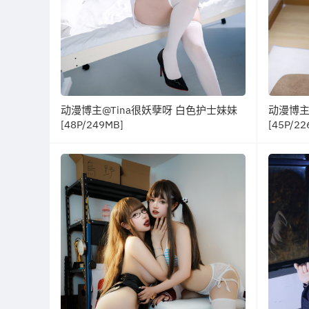
动漫博主@Tina很妖孽呀 白色护士妹妹
动漫博主
[48P/249MB]
[45P/22