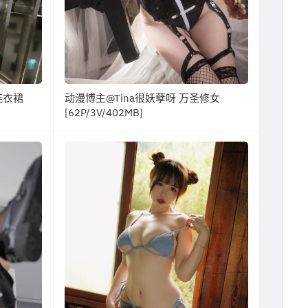
连衣裙
动漫博主@Tina很妖孽呀 万圣修女
[62P/3V/402MB]