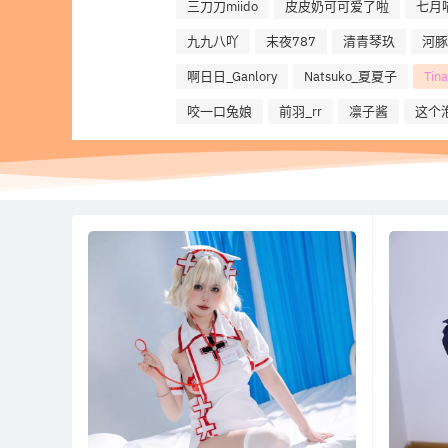
三刀刀miido
皮皮奶可可爱了啦
七月
九九八吖
末夜787
清青琴玖
河豚
啊日日_Ganlory
Natsuko_夏夏子
Ti
咬一口兔娘
前羽_rr
凛子酱
这个