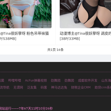
@Tina很妖孽呀 粉色吊带袜猫
动漫博主@Tina很妖孽呀 调皮
P/538MB]
[38P/33MB]
共
1
页
16
条
面菌
哔哩哔哩
AcFun弹幕视频
劲舞团
劲舞团
成都软件开发
山东海
流导航
无谓网
泛友集
码客
神马达达兔
财税企业CRM
助贷crm系
—网站运行———
7年67天11时10分28秒