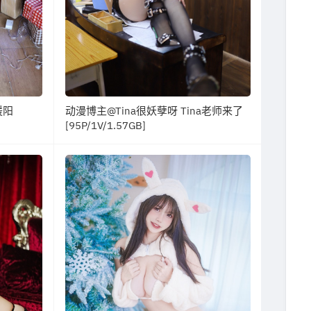
暖阳
动漫博主@Tina很妖孽呀 Tina老师来了
[95P/1V/1.57GB]