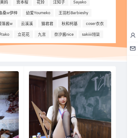
美妈
宫本桜
花铃
汪知子
Sayako
洛桑w伊梓
幼爱Youmeko
王羽杉Barbieshy
樱落酱w
云溪溪
猫君君
秋和柯基
coser衣衣
tako
立花花
九言
奈汐酱nice
sakiiii翎柒