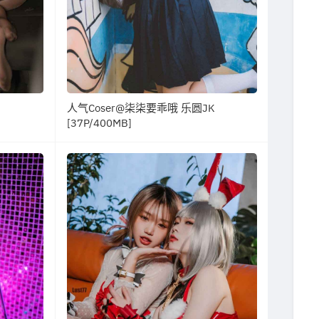
人气Coser@柒柒要乖哦 乐圆JK
[37P/400MB]