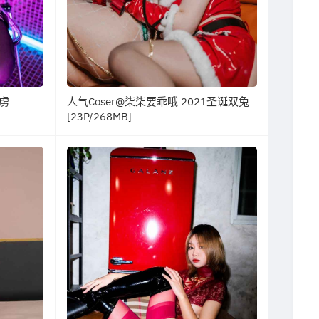
俘虏
人气Coser@柒柒要乖哦 2021圣诞双兔
[23P/268MB]