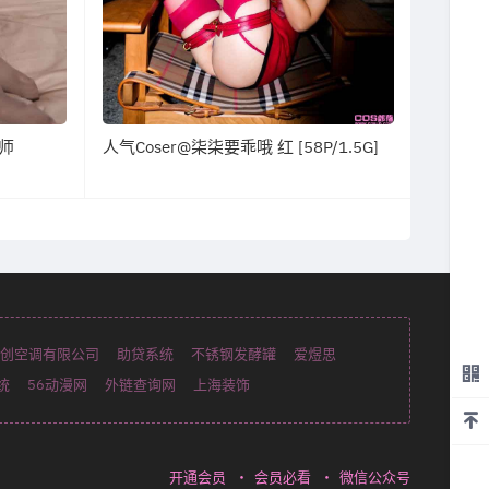
教师
人气Coser@柒柒要乖哦 红 [58P/1.5G]
创空调有限公司
助贷系统
不锈钢发酵罐
爱煜思
统
56动漫网
外链查询网
上海装饰
开通会员
・
会员必看
・
微信公众号