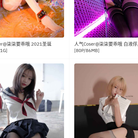
er@柒柒要乖哦 2021圣诞
人气Coser@柒柒要乖哦 白液
11G]
[80P/86MB]