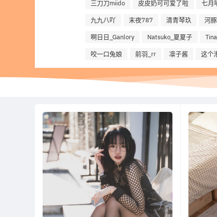
三刀刀miido
皮皮奶可可爱了啦
七月
九九八吖
末夜787
清青琴玖
河豚
啊日日_Ganlory
Natsuko_夏夏子
Ti
咬一口兔娘
前羽_rr
凛子酱
这个