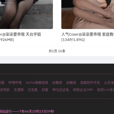
ser@柒柒要乖哦 天台学姐
人气Coser@柒柒要乖哦 家庭
/926MB]
[134P/1.89G]
共
1
页
16
条
面菌
哔哩哔哩
AcFun弹幕视频
劲舞团
劲舞团
成都软件开发
山东海
流导航
无谓网
泛友集
码客
神马达达兔
财税企业CRM
助贷crm系
—网站运行———
7年66天10时23分41秒