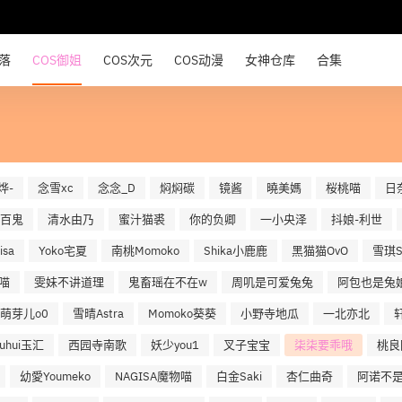
部落
COS御姐
COS次元
COS动漫
女神仓库
合集
烨-
念雪xc
念念_D
焖焖碳
镜酱
曉美媽
桜桃喵
日
百鬼
清水由乃
蜜汁猫裘
你的负卿
一小央泽
抖娘-利世
sa
Yoko宅夏
南桃Momoko
Shika小鹿鹿
黑猫猫OvO
雪琪S
喵
雯妹不讲道理
鬼畜瑶在不在w
周叽是可爱兔兔
阿包也是兔
萌芽儿o0
雪晴Astra
Momoko葵葵
小野寺地瓜
一北亦北
uuhui玉汇
西园寺南歌
妖少you1
叉子宝宝
柒柒要乖哦
桃良
幼愛Youmeko
NAGISA魔物喵
白金Saki
杏仁曲奇
阿诺不