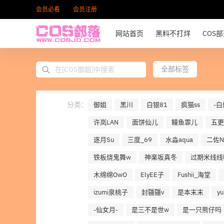
会员必看
会员注册
网站首页
黑料不打烊
COS
全部标签
分类：
御姐
黑川
白银81
疯猫ss
-白
许岚LAN
面饼仙儿
鳗鱼霏儿
五更
逐月Su
三度_69
水淼aqua
二佐Ni
铁板烧鬼舞w
神楽坂真冬
过期米线线
木绵绵OwO
ElyEE子
Fushii_海堂
izumi泉桃子
封疆疆v
是本末末
y
-仙女月-
是三不是世w
是一只熊仔吗