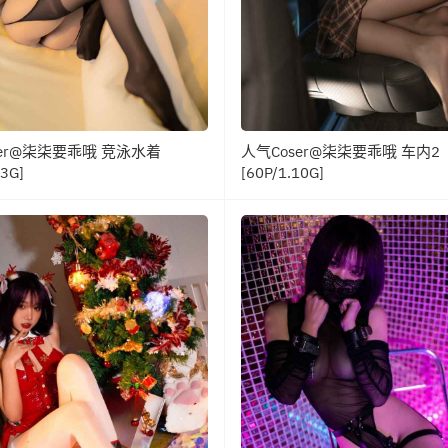
ser@柒柒要乖哦 竞泳水着
人气Coser@柒柒要乖哦 车内2
03G]
[60P/1.10G]