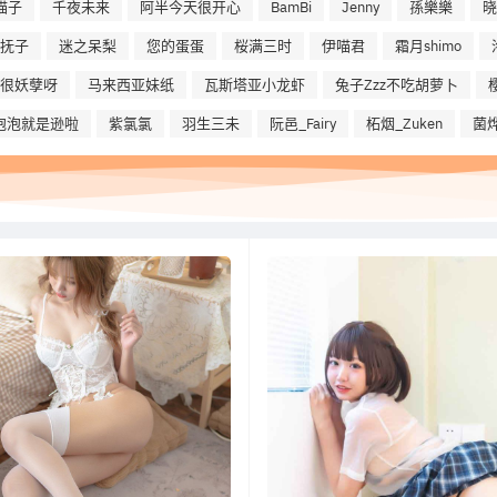
喵子
千夜未来
阿半今天很开心
BamBi
Jenny
孫樂樂
晓
抚子
迷之呆梨
您的蛋蛋
桜满三时
伊喵君
霜月shimo
na很妖孽呀
马来西亚妹纸
瓦斯塔亚小龙虾
兔子Zzz不吃胡萝卜
泡泡就是逊啦
紫氯氯
羽生三未
阮邑_Fairy
柘烟_Zuken
菌烨