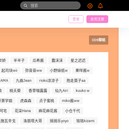
登录
会员注册
COS御姐
奈娇
半半子
瓜希酱
蠢沫沫
星之迟迟
起司块wii
弥音音ww
小野妹纸w
果咩酱w
AMA
九曲Jean
rioko凉凉子
抱走莫子aa
娘
桃夭葵
香草喵露露
仙九Airi
kuuko w
轩萧学姐
虎森森
贞子蜜桃
miko酱ww
阿宅
花柒Hana
麻花麻花酱
小仓千代
是施瓦辛戈
洛丽塔大哥
摇摇乐yoyo
铭铭kizami