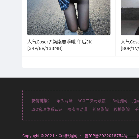
人气Coser@柒柒要乖哦 午后JK
人气Co
[34P/5V/133MB]
[80P/1V
友情链接：
永久网址
ACG二次元导航
c3动漫网
泡
ISO管理体系认证
哈密瓜动漫
神马影院
秒播影院
千
Copyright © 2021・Cos部落网
・
鲁ICP备2022018754号——