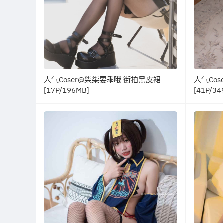
人气Coser@柒柒要乖哦 街拍黑皮裙
人气Cos
[17P/196MB]
[41P/34