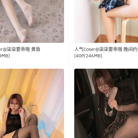
er@柒柒要乖哦 黄昏
人气Coser@柒柒要乖哦 晚间
9MB]
[40P/246MB]