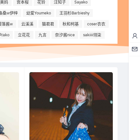
美妈
宫本桜
花铃
汪知子
Sayako
洛桑w伊梓
幼爱Youmeko
王羽杉Barbieshy
樱落酱w
云溪溪
猫君君
秋和柯基
coser衣衣
tako
立花花
九言
奈汐酱nice
sakiiii翎柒