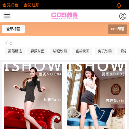
会员必看
会员注册
全部标签
COS部落
分类：
部落精选
森萝财团
喵糖映画
轻兰映画
兔玩映画
紧急