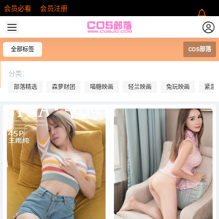
会员必看
会员注册
全部标签
COS部落
分类：
部落精选
森萝财团
喵糖映画
轻兰映画
兔玩映画
紧急