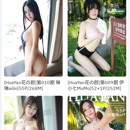
[HuaYan花の颜]第010期 琳
[HuaYan花の颜]第009期 伊
琳ailin[55P/268M]
小七MoMo[52+1P/252M]