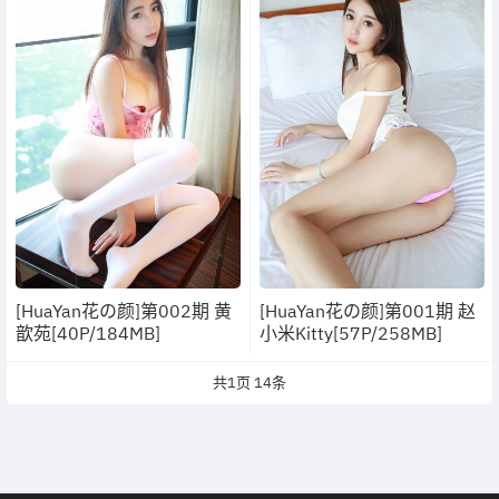
[HuaYan花の颜]第002期 黄
[HuaYan花の颜]第001期 赵
歆苑[40P/184MB]
小米Kitty[57P/258MB]
共
1
页
14
条