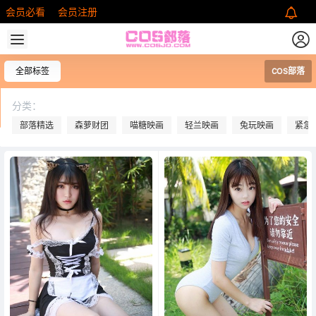
会员必看
会员注册
全部标签
COS部落
分类：
部落精选
森萝财团
喵糖映画
轻兰映画
兔玩映画
紧急