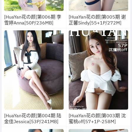
[HuaYan花の颜]第006期 李
[HuaYan花の颜]第005期 谢
雪婷Anna[50P/236MB]
芷馨Sindy[55+1P/272M]
[HuaYan花の颜]第004期 陆
[HuaYan花の颜]第003期 沈
金佳Jessica[53P/241MB]
蜜桃off[57+1P-258M]