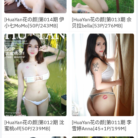
[HuaYan花の颜]第014期 伊
[HuaYan花の颜]第013期 佘
小七MoMo[50P/243MB]
贝拉bella[53P/276MB]
[HuaYan花の颜]第012期 沈
[HuaYan花の颜]第011期 李
蜜桃off[50P/239MB]
雪婷Anna[45+1P/199M]