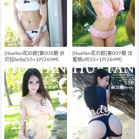
[HuaYan花の颜]第008期 佘
[HuaYan花の颜]第007期 沈
贝拉bella[55+1P/269M]
蜜桃off[55+1P/269M]