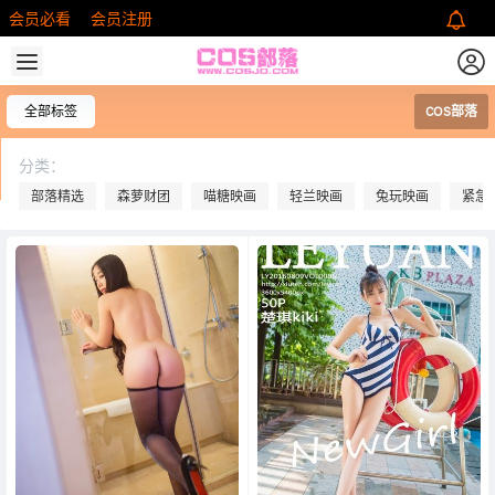
会员必看
会员注册
全部标签
COS部落
分类：
部落精选
森萝财团
喵糖映画
轻兰映画
兔玩映画
紧急