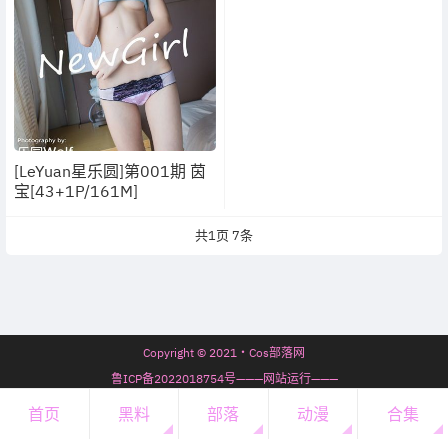
[LeYuan星乐圆]第001期 茵
宝[43+1P/161M]
共
1
页
7
条
Copyright © 2021・Cos部落网
鲁ICP备2022018754号———网站运行———
7年70天17时8分51秒
首页
黑料
部落
动漫
合集
开通会员
・
会员必看
・
微信公众号