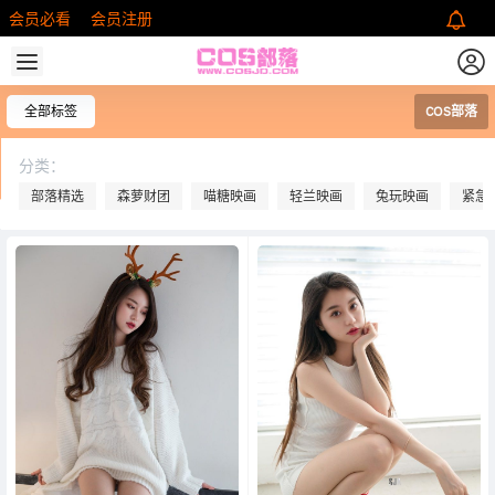
会员必看
会员注册
全部标签
COS部落
分类：
部落精选
森萝财团
喵糖映画
轻兰映画
兔玩映画
紧急