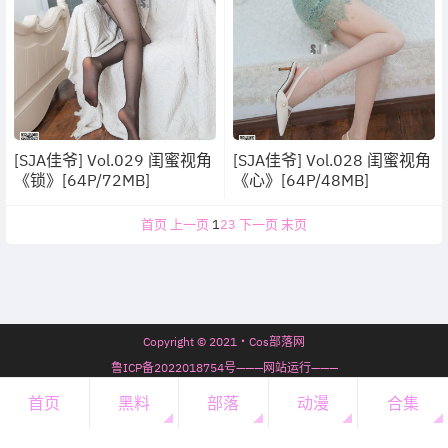
[SJA佳爷] Vol.029 闺蜜视角
[SJA佳爷] Vol.028 闺蜜视角
《锁》[64P/72MB]
《心》[64P/48MB]
首页
上一页
1
2
3
下一页
末页
Copyright © 2021・Cos部落网
鲁ICP备2022018754号———网站运行———
7年67天6时19分3秒
首页
黑料
部落
动漫
合集
开通会员
・
会员必看
・
微信公众号