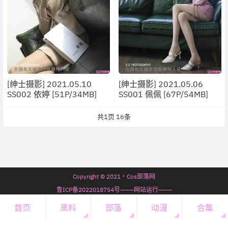
[绅士摄影] 2021.05.10
[绅士摄影] 2021.05.06
SS002 依婷 [51P/34MB]
SS001 佩佩 [67P/54MB]
共
1
页
16
条
Copyright © 2021・Cos部落网
鲁ICP备2022018754号———网站运行———
7年67天13时41分4秒
首页
黑料
部落
动漫
合集
开通会员
・
会员必看
・
微信公众号