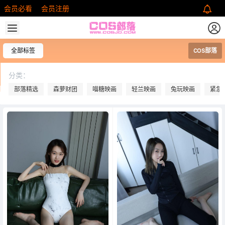
会员必看
会员注册
全部标签
COS部落
分类：
部落精选
森萝财团
喵糖映画
轻兰映画
兔玩映画
紧急