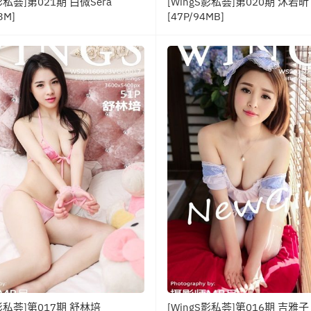
S影私荟]第021期 白微Sera
[WingS影私荟]第020期 沐若昕
3M]
[47P/94MB]
S影私荟]第017期 舒林培
[WingS影私荟]第016期 吉雅子