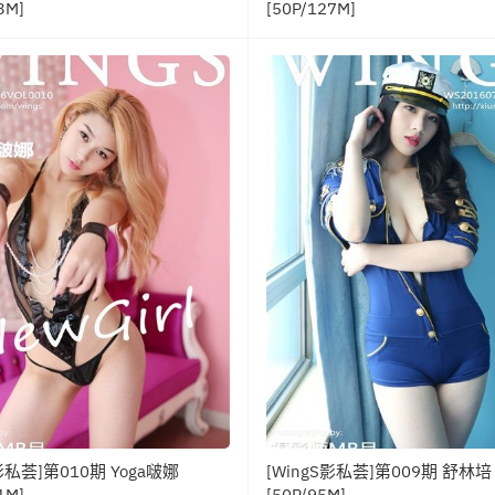
3M]
[50P/127M]
S影私荟]第010期 Yoga啵娜
[WingS影私荟]第009期 舒林培
1M]
[50P/95M]