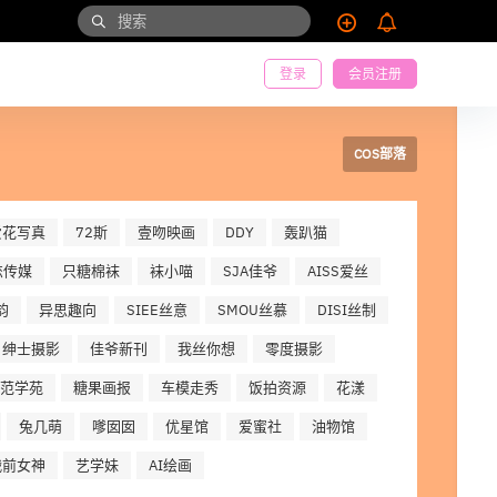
登录
会员注册
COS部落
爱花写真
72斯
壹吻映画
DDY
轰趴猫
恋传媒
只糖棉袜
袜小喵
SJA佳爷
AISS爱丝
韵
异思趣向
SIEE丝意
SMOU丝慕
DISI丝制
绅士摄影
佳爷新刊
我丝你想
零度摄影
范学苑
糖果画报
车模走秀
饭拍资源
花漾
兔几萌
嗲囡囡
优星馆
爱蜜社
油物馆
战前女神
艺学妹
AI绘画