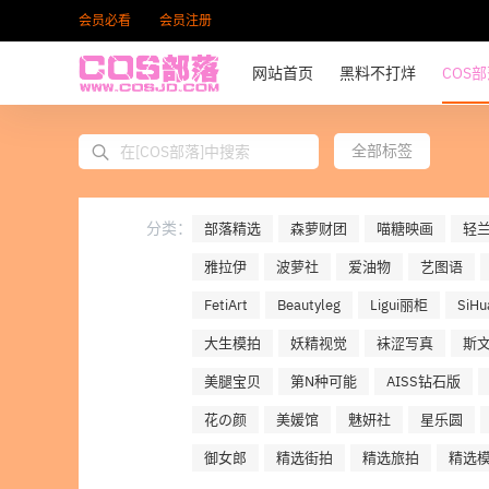
会员必看
会员注册
网站首页
黑料不打烊
COS
全部标签
分类：
部落精选
森萝财团
喵糖映画
轻
雅拉伊
波萝社
爱油物
艺图语
FetiArt
Beautyleg
Ligui丽柜
SiH
大生模拍
妖精视觉
袜涩写真
斯
美腿宝贝
第N种可能
AISS钻石版
花の颜
美媛馆
魅妍社
星乐圆
御女郎
精选街拍
精选旅拍
精选