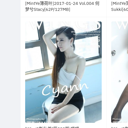
[MintYe薄荷叶]2017-01-24 Vol.004 何
[MintYe
梦兮Stacy[62P/127MB]
Sukki[6