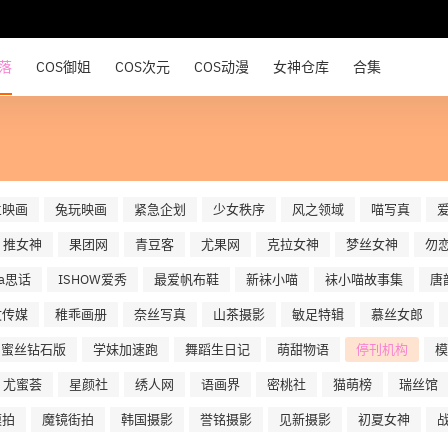
部落
COS御姐
COS次元
COS动漫
女神仓库
合集
兰映画
兔玩映画
紧急企划
少女秩序
风之领域
喵写真
推女神
果团网
青豆客
尤果网
克拉女神
梦丝女神
勿
ua思话
ISHOW爱秀
最爱帆布鞋
新袜小喵
袜小喵故事集
唐
文传媒
稚乖画册
奈丝写真
山茶摄影
敏足特辑
慕丝女郎
蜜丝钻石版
学妹加速跑
舞蹈生日记
萌甜物语
停刊机构
模
尤蜜荟
星颜社
绣人网
语画界
密桃社
猫萌榜
瑞丝馆
模拍
魔镜街拍
韩国摄影
誉铭摄影
见新摄影
初夏女神