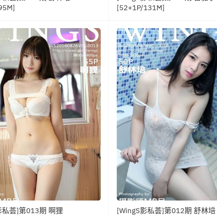
95M]
[52+1P/131M]
S影私荟]第013期 啊狸
[WingS影私荟]第012期 舒林培