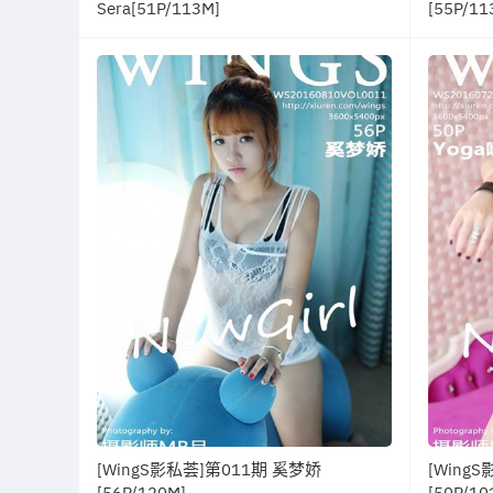
Sera[51P/113M]
[55P/11
[WingS影私荟]第011期 奚梦娇
[Wing
[56P/120M]
[50P/10