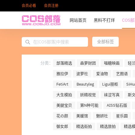
会员必看
会员注册
网站首页
黑料不打烊
COS
全部标签
分类：
部落精选
森萝财团
喵糖映画
轻
雅拉伊
波萝社
爱油物
艺图语
FetiArt
Beautyleg
Ligui丽柜
SiH
大生模拍
妖精视觉
袜涩写真
斯
美腿宝贝
第N种可能
AISS钻石版
花の颜
美媛馆
魅妍社
星乐圆
御女郎
精选街拍
精选旅拍
精选