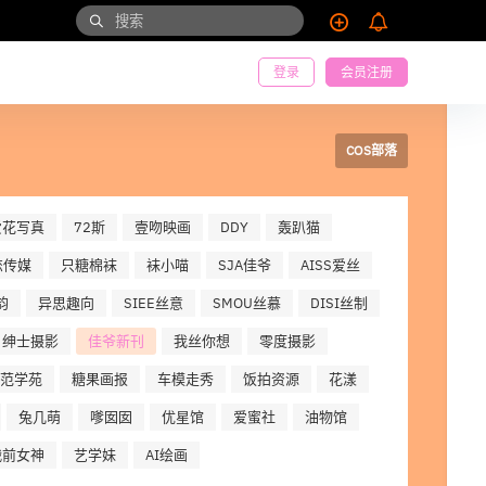
登录
会员注册
COS部落
爱花写真
72斯
壹吻映画
DDY
轰趴猫
恋传媒
只糖棉袜
袜小喵
SJA佳爷
AISS爱丝
韵
异思趣向
SIEE丝意
SMOU丝慕
DISI丝制
绅士摄影
佳爷新刊
我丝你想
零度摄影
范学苑
糖果画报
车模走秀
饭拍资源
花漾
兔几萌
嗲囡囡
优星馆
爱蜜社
油物馆
战前女神
艺学妹
AI绘画