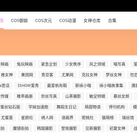
部落
COS御姐
COS次元
COS动漫
女神仓库
合集
兰映画
兔玩映画
紧急企划
少女秩序
风之领域
喵写真
推女神
果团网
青豆客
尤果网
克拉女神
梦丝女神
勿
ua思话
ISHOW爱秀
最爱帆布鞋
新袜小喵
袜小喵故事集
唐
文传媒
稚乖画册
奈丝写真
山茶摄影
敏足特辑
慕丝女郎
蜜丝钻石版
学妹加速跑
舞蹈生日记
萌甜物语
停刊机构
模
尤蜜荟
星颜社
绣人网
语画界
密桃社
猫萌榜
瑞丝馆
模拍
魔镜街拍
韩国摄影
誉铭摄影
见新摄影
初夏女神