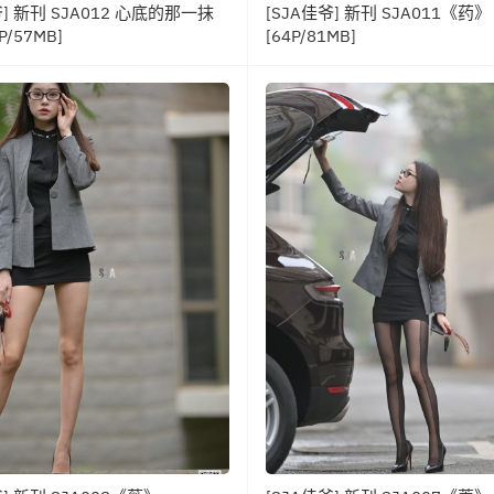
爷] 新刊 SJA012 心底的那一抹
[SJA佳爷] 新刊 SJA011《药》
P/57MB]
[64P/81MB]