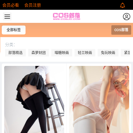
会员必看
会员注册
全部标签
COS部落
分类：
部落精选
森萝财团
喵糖映画
轻兰映画
兔玩映画
紧急