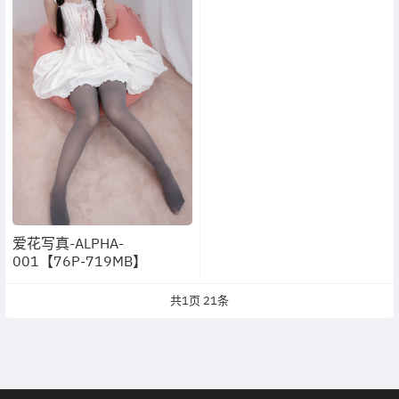
爱花写真-ALPHA-
001【76P-719MB】
共
1
页
21
条