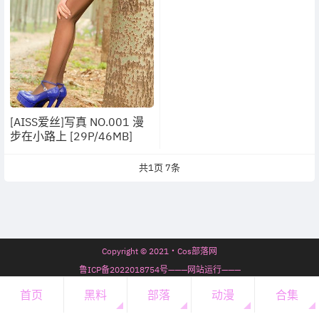
[AISS爱丝]写真 NO.001 漫
步在小路上 [29P/46MB]
共
1
页
7
条
Copyright © 2021・Cos部落网
鲁ICP备2022018754号———网站运行———
7年66天20时12分38秒
首页
黑料
部落
动漫
合集
开通会员
・
会员必看
・
微信公众号