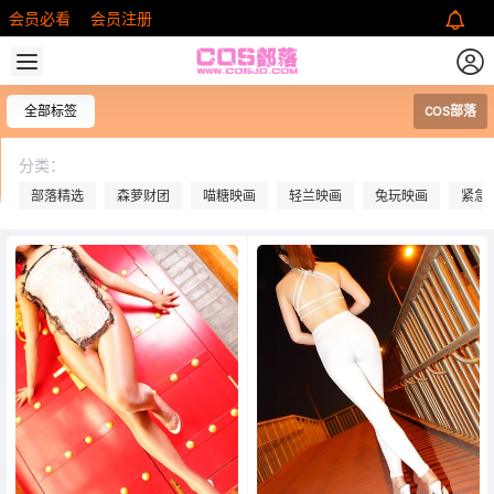
会员必看
会员注册
全部标签
COS部落
分类：
部落精选
森萝财团
喵糖映画
轻兰映画
兔玩映画
紧急