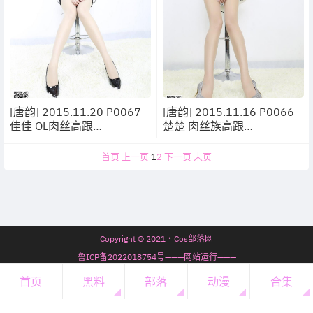
[唐韵] 2015.11.20 P0067
[唐韵] 2015.11.16 P0066
佳佳 OL肉丝高跟
楚楚 肉丝族高跟
[17P/14.6MB]
[12P/11.3MB]
首页
上一页
1
2
下一页
末页
Copyright © 2021・Cos部落网
鲁ICP备2022018754号———网站运行———
7年69天14时49分38秒
首页
黑料
部落
动漫
合集
开通会员
・
会员必看
・
微信公众号