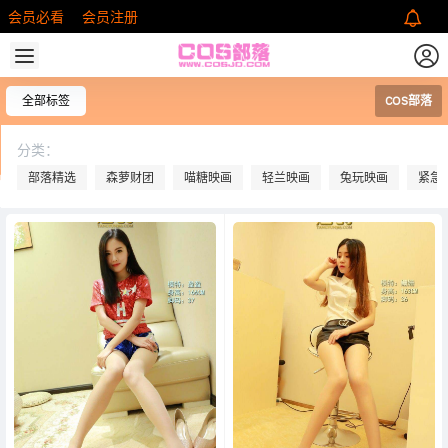
会员必看
会员注册
全部标签
COS部落
分类：
部落精选
森萝财团
喵糖映画
轻兰映画
兔玩映画
紧急