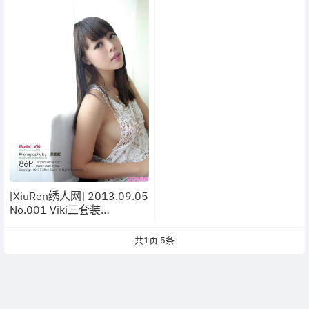
[XiuRen绣人网] 2013.09.05
No.001 Viki三套装
[86P/25M]
共
1
页
5
条