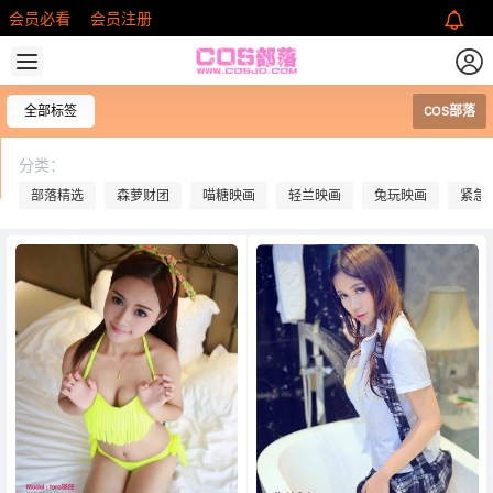
会员必看
会员注册
全部标签
COS部落
分类：
部落精选
森萝财团
喵糖映画
轻兰映画
兔玩映画
紧急